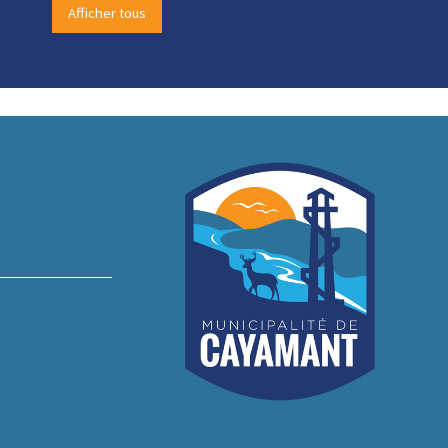
Afficher tous
-
-