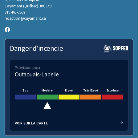
Cayamant (Québec) J0X 1Y0
819 463-3587
reception@cayamant.ca
Danger d’incendie
Prévision pour:
Outaouais-Labelle
Bas
Modéré
Élevé
Très Élevé
Extrême
VOIR SUR LA CARTE