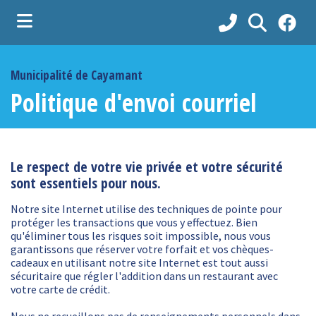
ubmenu (À propos )
Municipalité de Cayamant
ubmenu (Vie municipale )
Politique d'envoi courriel
bmenu (Services aux citoyens )
bmenu (Attraits, loisirs et plein-air )
Le respect de votre vie privée et votre sécurité
sont essentiels pour nous.
Notre site Internet utilise des techniques de pointe pour
protéger les transactions que vous y effectuez. Bien
qu'éliminer tous les risques soit impossible, nous vous
garantissons que réserver votre forfait et vos chèques-
cadeaux en utilisant notre site Internet est tout aussi
sécuritaire que régler l'addition dans un restaurant avec
votre carte de crédit.
Nous ne recueillons pas de renseignements personnels dans