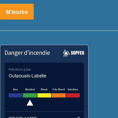
M'inscrire
Danger d’incendie
Prévision pour:
Outaouais-Labelle
Bas
Modéré
Élevé
Très Élevé
Extrême